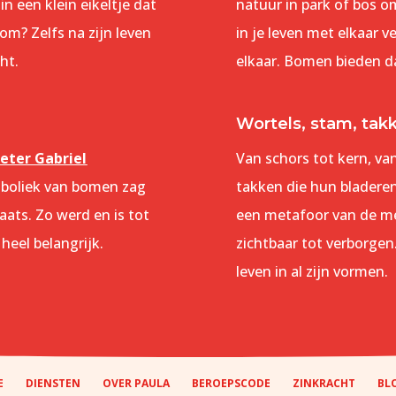
in een klein eikeltje dat
natuur in park of bos o
om? Zelfs na zijn leven
in je leven met elkaar 
ht.
elkaar. Bomen bieden da
Wortels, stam, tak
eter Gabriel
Van schors tot kern, va
mboliek van bomen zag
takken die hun bladere
aats. Zo werd en is tot
een metafoor van de me
eel belangrijk.
zichtbaar tot verborgen
leven in al zijn vormen.
E
DIENSTEN
OVER PAULA
BEROEPSCODE
ZINKRACHT
BL