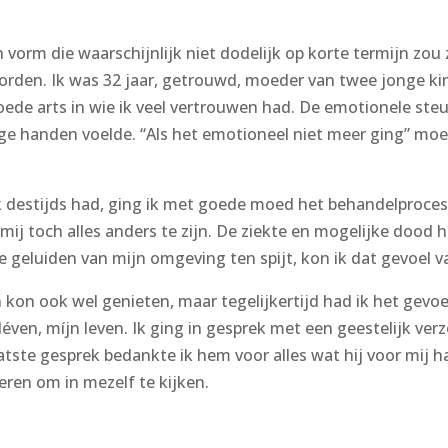
 vorm die waarschijnlijk niet dodelijk op korte termijn zou 
rden. Ik was 32 jaar, getrouwd, moeder van twee jonge ki
goede arts in wie ik veel vertrouwen had. De emotionele steu
ilige handen voelde. “Als het emotioneel niet meer ging” mo
ik destijds had, ging ik met goede moed het behandelproces
ij toch alles anders te zijn. De ziekte en mogelijke dood
e geluiden van mijn omgeving ten spijt, kon ik dat gevoel
 kon ook wel genieten, maar tegelijkertijd had ik het gevoel
 léven, míjn leven. Ik ging in gesprek met een geestelijk ve
atste gesprek bedankte ik hem voor alles wat hij voor mij 
eren om in mezelf te kijken.