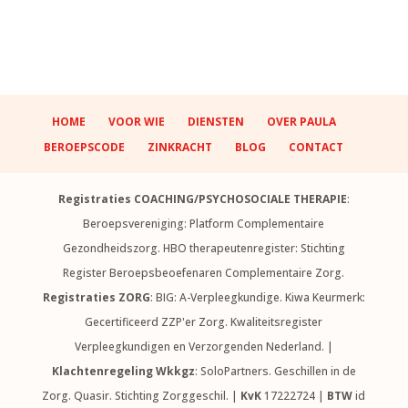
HOME
VOOR WIE
DIENSTEN
OVER PAULA
BEROEPSCODE
ZINKRACHT
BLOG
CONTACT
Registraties COACHING/PSYCHOSOCIALE THERAPIE
:
Beroepsvereniging: Platform Complementaire
Gezondheidszorg. HBO therapeutenregister: Stichting
Register Beroepsbeoefenaren Complementaire Zorg.
Registraties ZORG
: BIG: A-Verpleegkundige. Kiwa Keurmerk:
Gecertificeerd ZZP'er Zorg. Kwaliteitsregister
Verpleegkundigen en Verzorgenden Nederland. |
Klachtenregeling Wkkgz
: SoloPartners. Geschillen in de
Zorg. Quasir. Stichting Zorggeschil. |
KvK
17222724 |
BTW
id