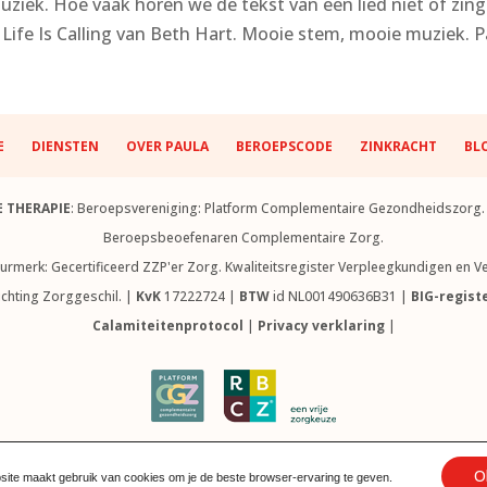
uziek. Hoe vaak horen we de tekst van een lied niet of zing
ife Is Calling van Beth Hart. Mooie stem, mooie muziek. Pa
E
DIENSTEN
OVER PAULA
BEROEPSCODE
ZINKRACHT
BL
E THERAPIE
: Beroepsvereniging: Platform Complementaire Gezondheidszorg. H
Beroepsbeoefenaren Complementaire Zorg.
eurmerk: Gecertificeerd ZZP'er Zorg. Kwaliteitsregister Verpleegkundigen en
tichting Zorggeschil. |
KvK
17222724 |
BTW
id NL001490636B31 |
BIG-regist
Calamiteitenprotocol
|
Privacy verklaring
|
worden nagemaakt of gereproduceerd zonder uitdrukkelijke toestemming van
O
Website door Grafidi | Els Ruiters ©
2026
ite maakt gebruik van cookies om je de beste browser-ervaring te geven.