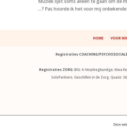
Muziek lijkt soms alleen te gaan om de m
…? Pas hoorde ik het voor mij onbekende L
HOME
VOOR WI
Registraties COACHING/PSYCHOSOCIAL
Registraties ZORG
: BIG: A-Verpleegkundige. Kiwa K
SoloPartners. Geschillen in de Zorg. Quasir. S
© Niets van deze website mag 
Deze webs