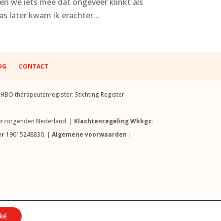
en we iets mee dat ongeveer klinkt als
s later kwam ik erachter...
OG
CONTACT
BO therapeutenregister: Stichting Register
 Verzorgenden Nederland. |
Klachtenregeling Wkkgz
:
er
19015248830. |
Algemene voorwaarden
|
 Paula Tolner van Het Verband.
ké