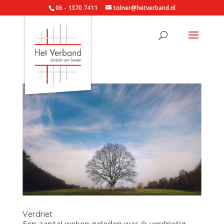
06 - 1370 7411
tolner@hetverband.nl
Verdriet
Een aantal weken geleden was ik verdrietig.