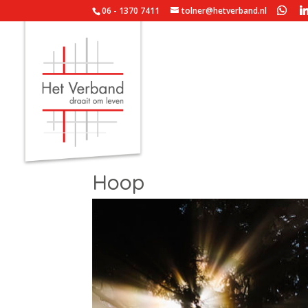
06 - 1370 7411
tolner@hetverband.nl
Hoop