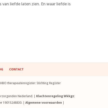
an liefde laten zien. En waar liefde is
OG
CONTACT
BO therapeutenregister: Stichting Register
 Verzorgenden Nederland. |
Klachtenregeling Wkkgz
:
er
19015248830. |
Algemene voorwaarden
|