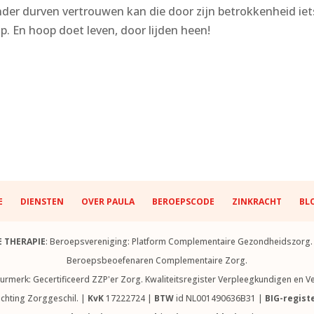
der durven vertrouwen kan die door zijn betrokkenheid iets v
. En hoop doet leven, door lijden heen!
E
DIENSTEN
OVER PAULA
BEROEPSCODE
ZINKRACHT
BL
E THERAPIE
: Beroepsvereniging: Platform Complementaire Gezondheidszorg. H
Beroepsbeoefenaren Complementaire Zorg.
eurmerk: Gecertificeerd ZZP'er Zorg. Kwaliteitsregister Verpleegkundigen en
tichting Zorggeschil. |
KvK
17222724 |
BTW
id NL001490636B31 |
BIG-regist