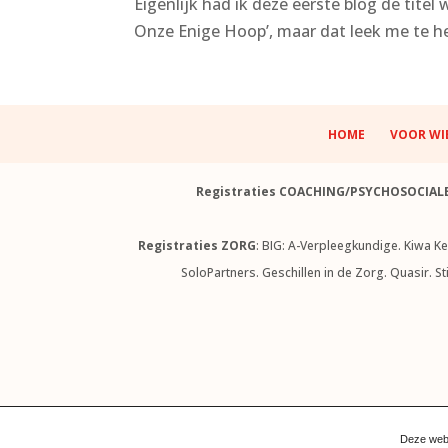
Eigenlijk had ik deze eerste blog de tit
Onze Enige Hoop’, maar dat leek me te hef
HOME
VOOR WI
Registraties COACHING/PSYCHOSOCIAL
Registraties ZORG
: BIG: A-Verpleegkundige. Kiwa K
SoloPartners. Geschillen in de Zorg. Quasir. S
© Niets van deze website mag 
Deze webs