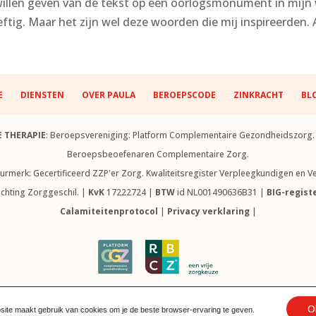
el willen geven van de tekst op een oorlogsmonument in mij
tig. Maar het zijn wel deze woorden die mij inspireerden. Al
E
DIENSTEN
OVER PAULA
BEROEPSCODE
ZINKRACHT
BL
E THERAPIE
: Beroepsvereniging: Platform Complementaire Gezondheidszorg. H
Beroepsbeoefenaren Complementaire Zorg.
eurmerk: Gecertificeerd ZZP'er Zorg. Kwaliteitsregister Verpleegkundigen en
tichting Zorggeschil. |
KvK
17222724 |
BTW
id NL001490636B31 |
BIG-regist
Calamiteitenprotocol
|
Privacy verklaring
|
worden nagemaakt of gereproduceerd zonder uitdrukkelijke toestemming van
O
Website door Grafidi | Els Ruiters ©
2026
ite maakt gebruik van cookies om je de beste browser-ervaring te geven.