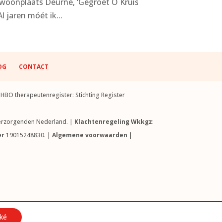
n woonplaats Deurne, ‘Gegroet O Kruis
 jaren móét ik...
OG
CONTACT
BO therapeutenregister: Stichting Register
 Verzorgenden Nederland. |
Klachtenregeling Wkkgz
:
er
19015248830. |
Algemene voorwaarden
|
 Paula Tolner van Het Verband.
ké