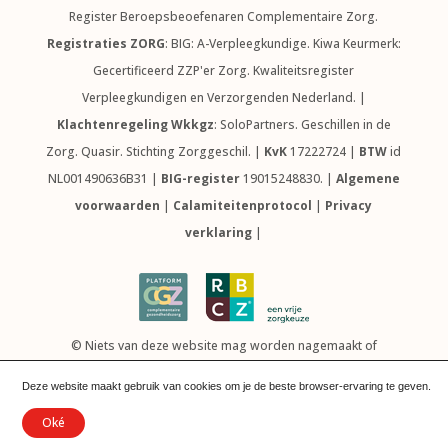
Register Beroepsbeoefenaren Complementaire Zorg.
Registraties ZORG
: BIG: A-Verpleegkundige. Kiwa Keurmerk:
Gecertificeerd ZZP'er Zorg. Kwaliteitsregister
Verpleegkundigen en Verzorgenden Nederland. |
Klachtenregeling Wkkgz
: SoloPartners. Geschillen in de
Zorg. Quasir. Stichting Zorggeschil. |
KvK
17222724 |
BTW
id
NL001490636B31 |
BIG-register
19015248830. |
Algemene
voorwaarden
|
Calamiteitenprotocol
|
Privacy
verklaring
|
© Niets van deze website mag worden nagemaakt of
gereproduceerd zonder uitdrukkelijke toestemming van Paula
Deze website maakt gebruik van cookies om je de beste browser-ervaring te geven.
Tolner van Het Verband.
Oké
Website door Grafidi | Els Ruiters ©
2026